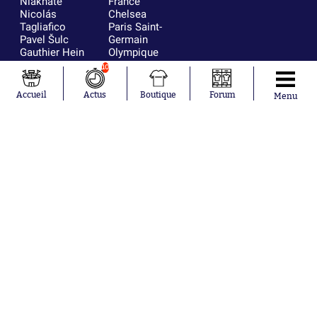
Niakhaté
France
Nicolás
Chelsea
Tagliafico
Paris Saint-
Pavel Šulc
Germain
Gauthier Hein
Olympique
Lionel Messi
lyonnais
10
Gonzalo
AC Milan
García Torres
RC Strasbourg
Accueil
Actus
Boutique
Forum
Menu
Gio Reyna
RC Lens
Leandro
Paredes