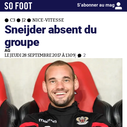
S’abonner au mag
C3
J2
NICE-VITESSE
Sneijder absent du
groupe
AG
LE JEUDI 28 SEPTEMBRE 2017 À 13:09
2