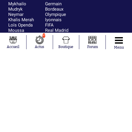
Mykhailo
Germain
Mudryk
Bordeaux
Neymar
Olympique
Khalis Merah
lyonnais
Loïs Openda
FIFA
Moussa
Real Madrid
Niakhaté
RC Strasbourg
10
Nicolás
AC Milan
Tagliafico
France
Accueil
Actus
Boutique
Forum
Menu
Pavel Šulc
RC Lens
Josh Maja
Gauthier Hein