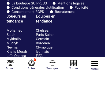
La boutique SO PRESS
Mentions légales
Conditions générales d'utilisation
Publicité
Consentement RGPD
Recrutement
Joueurs en
Équipes en
tendance
tendance
Mohamed
Chelsea
Salah
Paris Saint-
Mykhailo
Germain
Mudryk
Bordeaux
Neymar
Olympique
Khalis Merah
lyonnais
Loïs Openda
FIFA
Moussa
Real Madrid
10
Niakhaté
RC Strasbourg
Nicolás
AC Milan
Accueil
Actus
Boutique
Forum
Menu
Tagliafico
France
Pavel Šulc
RC Lens
Josh Maja
Gauthier Hein