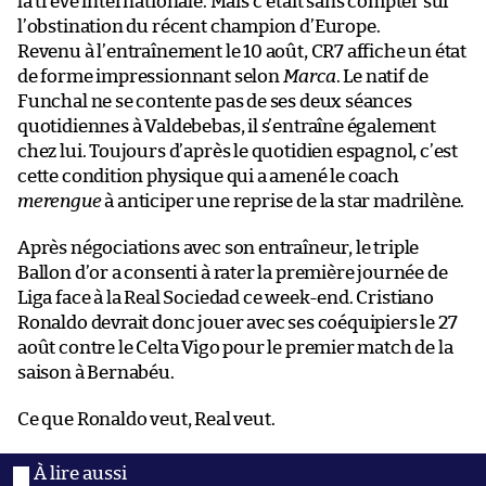
la trêve internationale. Mais c’était sans compter sur
l’obstination du récent champion d’Europe.
Revenu à l’entraînement le 10 août, CR7 affiche un état
de forme impressionnant selon
Marca
. Le natif de
Funchal ne se contente pas de ses deux séances
quotidiennes à Valdebebas, il s’entraîne également
chez lui. Toujours d’après le quotidien espagnol, c’est
cette condition physique qui a amené le coach
merengue
à anticiper une reprise de la star madrilène.
Après négociations avec son entraîneur, le triple
Ballon d’or a consenti à rater la première journée de
Liga face à la Real Sociedad ce week-end. Cristiano
Ronaldo devrait donc jouer avec ses coéquipiers le 27
août contre le Celta Vigo pour le premier match de la
saison à Bernabéu.
Ce que Ronaldo veut, Real veut.