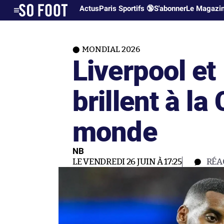
Actus
Paris Sportifs 🔞
S'abonner
Le Magazi
MONDIAL 2026
Liverpool et
brillent à l
monde
NB
LE VENDREDI 26 JUIN À 17:25
RÉA