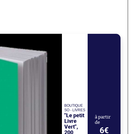
BOUTIQUE
SO - LIVRES
"Le petit
à partir
Livre
de
Vert",
6€
200