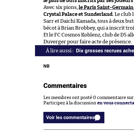
le plus de buts inscrits par ses joueurs
Avec six pions,
le Paris Saint-Germain
Crystal Palace et Sunderland
. Le club
Sarr et Daichi Kamada, tous à deux buts
bécot à Brian Brobbey, qui a inscrit tro
Et le FC Cosmos Koblenz, club de D5 al
Duverger pour faire acte de présence.
Dix grosses recrues ache
NB
Commentaires
Les membres ont posté 0 commentaire sur c
Participez à la discussion
en vous connect
Voir les commentaires