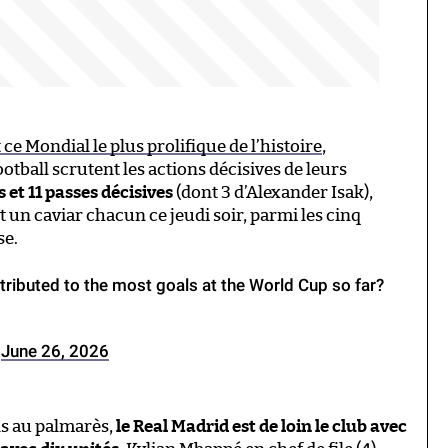
ce Mondial le plus prolifique de l’histoire
,
otball scrutent les actions décisives de leurs
s et 11 passes décisives
(dont 3 d’Alexander Isak),
nt un caviar chacun ce jeudi soir, parmi les cinq
se.
tributed to the most goals at the World Cup so far?
)
June 26, 2026
ns au palmarès,
le Real Madrid est de loin le club avec