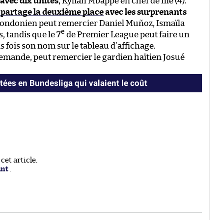
 avec dix unités
, Kylian Mbappé en chef de file (4).
 partage la deuxième place
avec les surprenants
 londonien peut remercier Daniel Muñoz, Ismaïla
e
, tandis que le 7
de Premier League peut faire un
is fois son nom sur le tableau d’affichage.
lemande, peut remercier le gardien haïtien Josué
tées en Bundesliga qui valaient le coût
et article.
ant
.