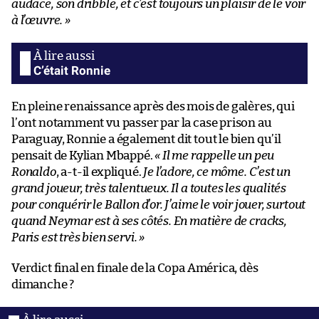
audace, son dribble, et c’est toujours un plaisir de le voir
à l’œuvre. »
C’était Ronnie
En pleine renaissance après des mois de galères, qui
l’ont notamment vu passer par la case prison au
Paraguay, Ronnie a également dit tout le bien qu’il
pensait de Kylian Mbappé.
« Il me rappelle un peu
Ronaldo
, a-t-il expliqué.
Je l’adore, ce môme. C’est un
grand joueur, très talentueux. Il a toutes les qualités
pour conquérir le Ballon d’or. J’aime le voir jouer, surtout
quand Neymar est à ses côtés. En matière de cracks,
Paris est très bien servi. »
Verdict final en finale de la Copa América, dès
dimanche ?