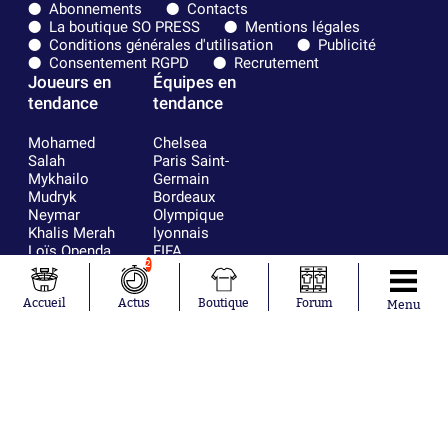
Abonnements
Contacts
La boutique SO PRESS
Mentions légales
Conditions générales d'utilisation
Publicité
Consentement RGPD
Recrutement
Joueurs en
Équipes en
tendance
tendance
Mohamed
Chelsea
Salah
Paris Saint-
Mykhailo
Germain
Mudryk
Bordeaux
Neymar
Olympique
Khalis Merah
lyonnais
Loïs Openda
FIFA
2
Moussa
Real Madrid
Niakhaté
RC Strasbourg
Nicolás
AC Milan
Accueil
Actus
Boutique
Forum
Menu
Tagliafico
France
Pavel Šulc
RC Lens
Josh Maja
Gauthier Hein