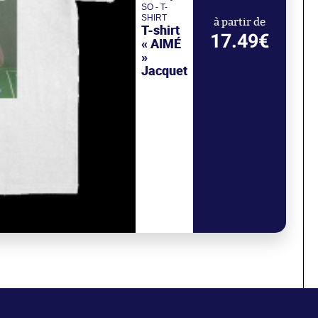
SO - T-
SHIRT
à partir de
T-shirt
17.49€
« AIMÉ
»
Jacquet