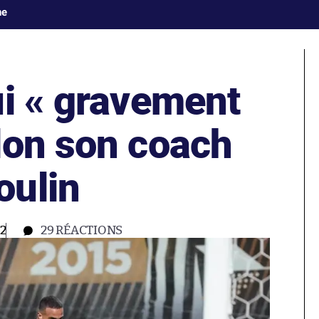
ne
ui « gravement
lon son coach
oulin
2
29
RÉACTIONS