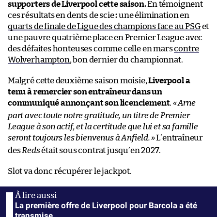
supporters de Liverpool cette saison.
En témoignent
ces résultats en dents de scie
:
une élimination en
quarts de finale de Ligue des champions face au PSG
et
une pauvre quatrième place en Premier League avec
des défaites honteuses comme celle en mars
contre
Wolverhampton
, bon dernier du championnat.
Malgré cette deuxième saison moisie,
Liverpool a
tenu à remercier son entraîneur dans un
communiqué annonçant son licenciement
.
«
Arne
part avec toute notre gratitude, un titre de Premier
League à son actif, et la certitude que lui et sa famille
seront toujours les bienvenus à Anfield.
»
L’entraîneur
des
Reds
était sous contrat jusqu’en 2027.
Slot va donc récupérer le jackpot.
La première offre de Liverpool pour Barcola a été
transmise