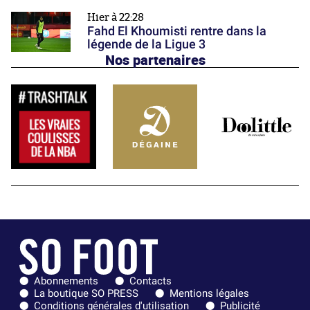
Hier à 22:28
Fahd El Khoumisti rentre dans la
légende de la Ligue 3
Nos partenaires
Abonnements
Contacts
La boutique SO PRESS
Mentions légales
Conditions générales d'utilisation
Publicité