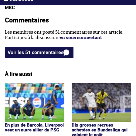
MBC
Commentaires
Les membres ont posté 51 commentaires sur cet article.
Participez à la discussion
en vous connectant
.
Voir les 51 commentaires
À lire aussi
En plus de Barcola, Liverpool
Dix grosses recrues
veut un autre ailier du PSG
achetées en Bundesliga qui
valaient le coût