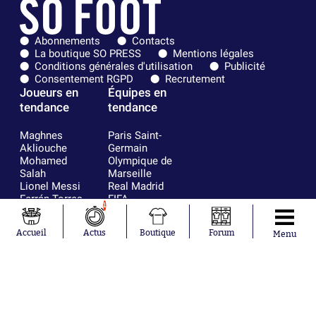
Abonnements
Contacts
La boutique SO PRESS
Mentions légales
Conditions générales d'utilisation
Publicité
Consentement RGPD
Recrutement
Joueurs en
Équipes en
tendance
tendance
Maghnes
Paris Saint-
Akliouche
Germain
Mohamed
Olympique de
Salah
Marseille
Lionel Messi
Real Madrid
Ferrán Torres
FIFA
1
Kilian Corredor
Olympique
Franco
lyonnais
Accueil
Actus
Boutique
Forum
Menu
Mastantuono
AS Monaco
Orel Mangala
FC Barcelone
Rio Mavuba
Argentine
Rodri
RC Strasbourg
Mika Godts
Trabzonspor