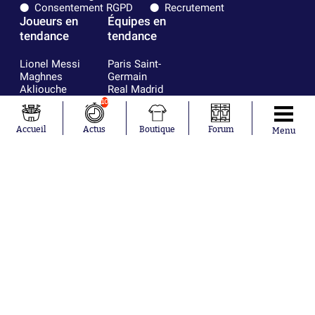
Consentement RGPD
Recrutement
Joueurs en
Équipes en
tendance
tendance
Lionel Messi
Paris Saint-
Maghnes
Germain
Akliouche
Real Madrid
Mohamed
Olympique de
10
Salah
Marseille
Neymar
FIFA
Accueil
Actus
Boutique
Forum
Menu
Julián Álvarez
FC Barcelone
Ferrán Torres
Argentine
Kilian Corredor
Olympique
Franco
lyonnais
Mastantuono
AS Monaco
Orel Mangala
RC Strasbourg
Rio Mavuba
Trabzonspor