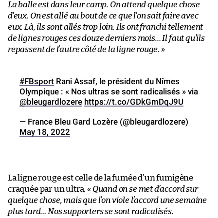
La balle est dans leur camp. On attend quelque chose
d’eux. On est allé au bout de ce que l’on sait faire avec
eux. Là, ils sont allés trop loin. Ils ont franchi tellement
de lignes rouges ces douze derniers mois… Il faut qu’ils
repassent de l’autre côté de la ligne rouge. »
#FBsport
Rani Assaf, le président du Nîmes
Olympique : « Nos ultras se sont radicalisés » via
@bleugardlozere
https://t.co/GDkGmDqJ9U
— France Bleu Gard Lozère (@bleugardlozere)
May 18, 2022
La ligne rouge est celle de la fumée d’un fumigène
craquée par un ultra.
« Quand on se met d’accord sur
quelque chose, mais que l’on viole l’accord une semaine
plus tard… Nos supporters se sont radicalisés.