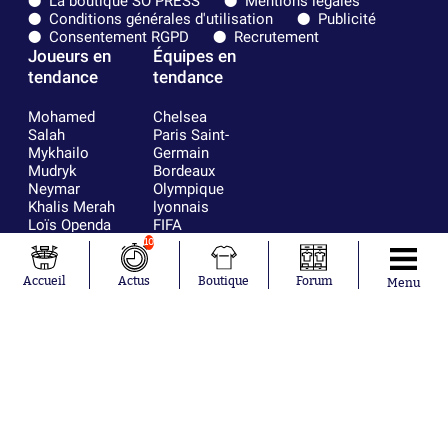
La boutique SO PRESS
Mentions légales
Conditions générales d'utilisation
Publicité
Consentement RGPD
Recrutement
Joueurs en
Équipes en
tendance
tendance
Mohamed
Chelsea
Salah
Paris Saint-
Mykhailo
Germain
Mudryk
Bordeaux
Neymar
Olympique
Khalis Merah
lyonnais
Loïs Openda
FIFA
Moussa
Real Madrid
10
Niakhaté
RC Strasbourg
Nicolás
AC Milan
Accueil
Actus
Boutique
Forum
Menu
Tagliafico
France
Pavel Šulc
RC Lens
Josh Maja
Gauthier Hein