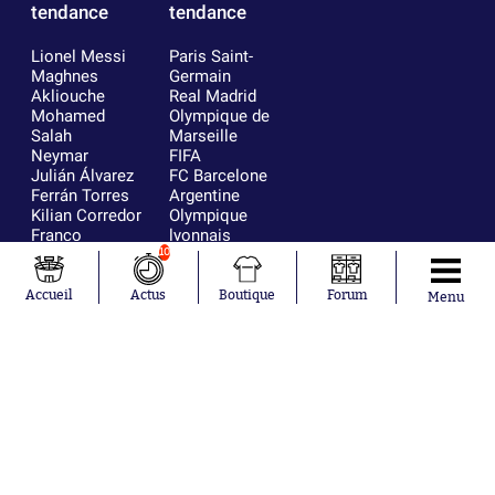
tendance
tendance
Lionel Messi
Paris Saint-
Maghnes
Germain
Akliouche
Real Madrid
Mohamed
Olympique de
Salah
Marseille
Neymar
FIFA
Julián Álvarez
FC Barcelone
Ferrán Torres
Argentine
Kilian Corredor
Olympique
Franco
lyonnais
Mastantuono
AS Monaco
10
Orel Mangala
RC Strasbourg
Rio Mavuba
Trabzonspor
Accueil
Actus
Boutique
Forum
Menu