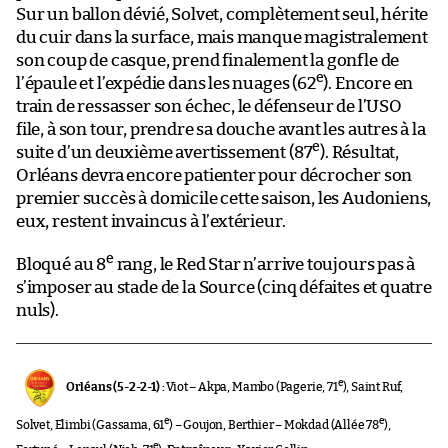
Sur un ballon dévié, Solvet, complètement seul, hérite
du cuir dans la surface, mais manque magistralement
son coup de casque, prend finalement la gonfle de
e
l’épaule et l’expédie dans les nuages (62
). Encore en
train de ressasser son échec, le défenseur de l’USO
file, à son tour, prendre sa douche avant les autres à la
e
suite d’un deuxième avertissement (87
). Résultat,
Orléans devra encore patienter pour décrocher son
premier succès à domicile cette saison, les Audoniens,
eux, restent invaincus à l’extérieur.
e
Bloqué au 8
rang, le Red Star n’arrive toujours pas à
s’imposer au stade de la Source (cinq défaites et quatre
nuls).
e
Orléans (5-2-2-1) :
Viot – Akpa, Mambo (Pagerie, 71
), Saint Ruf,
e
e
Solvet, Elimbi (Gassama, 61
) – Goujon, Berthier – Mokdad (Allée 78
),
e