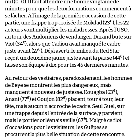
nul (0-0). Il faut attendre une bonne vingtaine de
minutes pour que les deux formations commencent à
se lâcher. À l’image de la première occasion de cette
e
partie, une frappe trop croisée de Mokdad (23
), les 22
acteurs vont multiplier les maladresses. Après l’USO,
au tour des Audoniens de vendanger. Durand bute sur
e
Viot (34
), alors que Cadiou avait manqué le cadre
e
juste avant (27
). Déjà averti, le milieu du Red Star
e
reçoit un deuxième jaune juste avant la pause (44
) et
laisse son équipe à dix pour les 45 dernières minutes.
Au retour des vestiaires, paradoxalement, les hommes
de Beye se montrent les plus dangereux, mais
e
manquent à nouveau de justesse. Kouagba (63
),
e
e
Anani (77
) et Goujon (82
) placent, tour à tour, leur
tête, mais aucun n’accroche le cadre. Seul Guel, sur
une frappe depuis l’entrée de la surface, y parvient,
e
mais le portier orléanais veille (67
). Malgré ce flot
d’occasions pour les visiteurs, les Guêpes se
procurent la plus belle situation de cette rencontre.