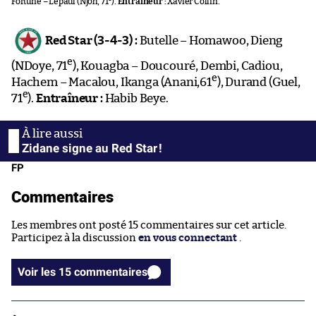
Fortuné – Lepaul (Njoh, 71
).
Entraîneur :
Xavier Collin.
Red Star (3-4-3) :
Butelle – Homawoo, Dieng
e
(NDoye, 71
), Kouagba – Doucouré, Dembi, Cadiou,
e
Hachem – Macalou, Ikanga (Anani,61
), Durand (Guel,
e
71
).
Entraîneur :
Habib Beye.
Zidane signe au Red Star !
FP
Commentaires
Les membres ont posté 15 commentaires sur cet article.
Participez à la discussion
en vous connectant
.
Voir les 15 commentaires