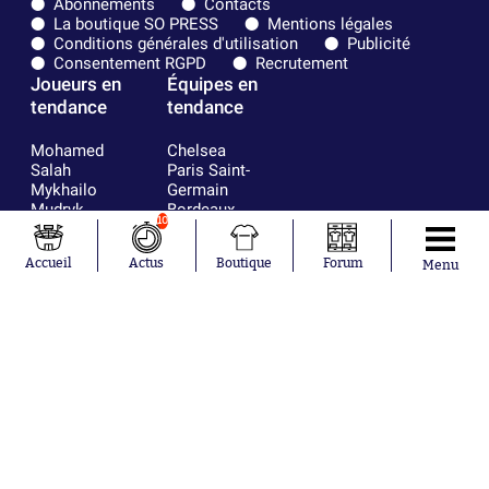
Abonnements
Contacts
La boutique SO PRESS
Mentions légales
Conditions générales d'utilisation
Publicité
Consentement RGPD
Recrutement
Joueurs en
Équipes en
tendance
tendance
Mohamed
Chelsea
Salah
Paris Saint-
Mykhailo
Germain
Mudryk
Bordeaux
10
Neymar
Olympique
Khalis Merah
lyonnais
Accueil
Actus
Boutique
Forum
Menu
Loïs Openda
FIFA
Moussa
Real Madrid
Niakhaté
RC Strasbourg
Nicolás
AC Milan
Tagliafico
France
Pavel Šulc
RC Lens
Josh Maja
Gauthier Hein