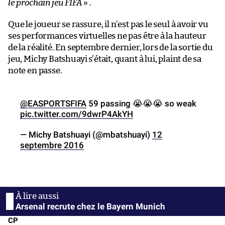
le prochain jeu FIFA
» .
Que le joueur se rassure, il n’est pas le seul à avoir vu
ses performances virtuelles ne pas être à la hauteur
de la réalité. En septembre dernier, lors de la sortie du
jeu, Michy Batshuayi s’était, quant à lui, plaint de sa
note en passe.
@EASPORTSFIFA
59 passing 😭😭😭 so weak
pic.twitter.com/9dwrP4AkYH
— Michy Batshuayi (@mbatshuayi)
12
septembre 2016
Arsenal recrute chez le Bayern Munich
CP