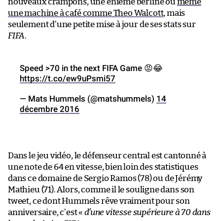
nouveaux crampons, une énième berline ou
même
une machine à café comme Theo Walcott
, mais
seulement d’une petite mise à jour de ses stats sur
FIFA
.
Speed >70 in the next FIFA Game 😡😂
https://t.co/ew9uPsmi57
— Mats Hummels (@matshummels)
14
décembre 2016
Dans le jeu vidéo, le défenseur central est cantonné à
une note de 64 en vitesse, bien loin des statistiques
dans ce domaine de Sergio Ramos (78) ou de Jérémy
Mathieu (71). Alors, comme il le souligne dans son
tweet, ce dont Hummels rêve vraiment pour son
anniversaire, c’est «
d’une vitesse supérieure à 70 dans