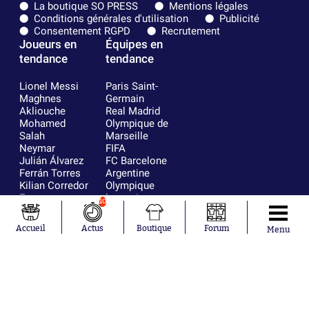
La boutique SO PRESS
Mentions légales
Conditions générales d'utilisation
Publicité
Consentement RGPD
Recrutement
Joueurs en
Équipes en
tendance
tendance
Lionel Messi
Paris Saint-
Maghnes
Germain
Akliouche
Real Madrid
Mohamed
Olympique de
Salah
Marseille
Neymar
FIFA
Julián Álvarez
FC Barcelone
Ferrán Torres
Argentine
Kilian Corredor
Olympique
Franco
lyonnais
10
Mastantuono
AS Monaco
Orel Mangala
RC Strasbourg
Accueil
Actus
Boutique
Forum
Menu
Rio Mavuba
Trabzonspor