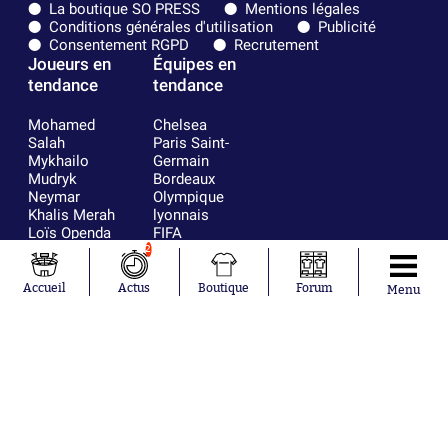
La boutique SO PRESS
Mentions légales
Conditions générales d'utilisation
Publicité
Consentement RGPD
Recrutement
Joueurs en
Équipes en
tendance
tendance
Mohamed
Chelsea
Salah
Paris Saint-
Mykhailo
Germain
Mudryk
Bordeaux
Neymar
Olympique
Khalis Merah
lyonnais
Loïs Openda
FIFA
Moussa
Real Madrid
2
Niakhaté
RC Strasbourg
Nicolás
AC Milan
Accueil
Actus
Boutique
Forum
Menu
Tagliafico
France
Pavel Šulc
RC Lens
Josh Maja
Gauthier Hein