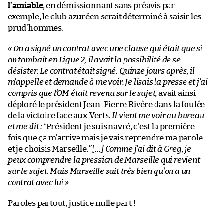
l’amiable
, en démissionnant sans préavis par
exemple, le club azuréen serait déterminé à saisir les
prud’hommes.
« On a signé un contrat avec une clause qui était que si
on tombait en Ligue 2, il avait la possibilité de se
désister. Le contrat était signé. Quinze jours après, il
m’appelle et demande à me voir. Je lisais la presse et j’ai
compris que l’OM était revenu sur le sujet
, avait ainsi
déploré le président Jean-Pierre Rivère dans la foulée
de la victoire face aux Verts.
Il vient me voir au bureau
et me dit :
“Président je suis navré, c’est la première
fois que ça m’arrive mais je vais reprendre ma parole
et je choisis Marseille
.” […] Comme j’ai dit à Greg, je
peux comprendre la pression de Marseille qui revient
sur le sujet. Mais Marseille sait très bien qu’on a un
contrat avec lui »
Paroles partout, justice nulle part !