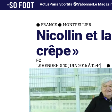
Actus
Paris Sportifs 🔞
S'abonner
Le Magazi
FRANCE
MONTPELLIER
Nicollin et la
crêpe
»
FC
LE VENDREDI 10 JUIN 2016 À 11:44