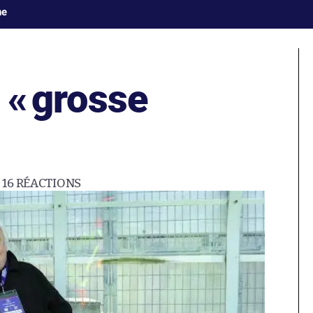
ne
 «
grosse
16
RÉACTIONS