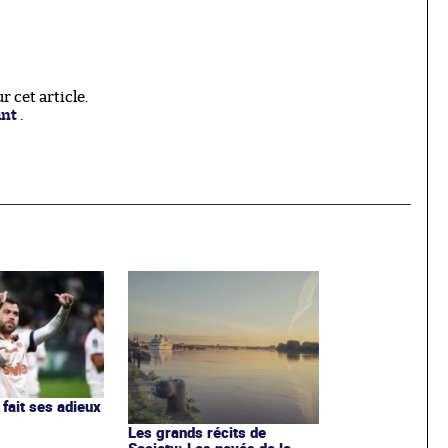
 cet article.
ant
.
 fait ses adieux
r
Les grands récits de
Society: Les noyés de la