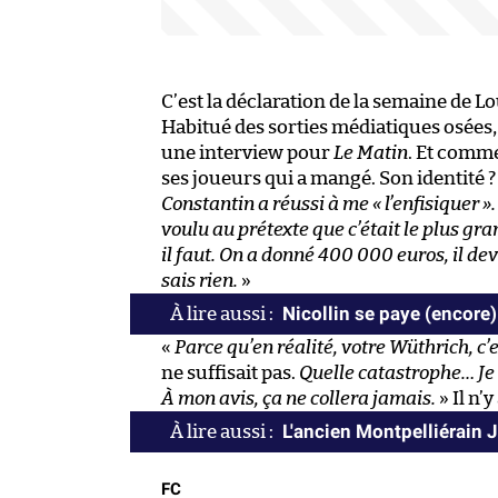
C’est la déclaration de la semaine de Lo
Habitué des sorties médiatiques osées,
une interview pour
Le Matin
. Et comme
ses joueurs qui a mangé. Son identité 
Constantin a réussi à me « l’enfisiquer ».
voulu au prétexte que c’était le plus gr
il faut. On a donné 400 000 euros, il deva
sais rien.
»
Nicollin se paye (encore
«
Parce qu’en réalité, votre Wüthrich, c’
ne suffisait pas.
Quelle catastrophe… Je 
À mon avis, ça ne collera jamais.
» Il n’
L'ancien Montpelliérain 
FC