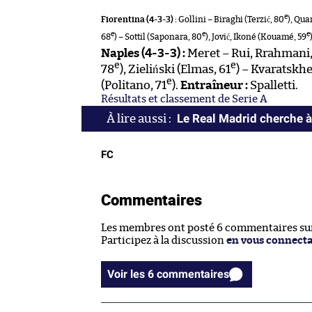
e
Fiorentina (4-3-3) :
Gollini – Biraghi (Terzić, 80
), Quar
e
e
e
68
) – Sottil (Saponara, 80
), Jović, Ikoné (Kouamé, 59
Naples (4-3-3) :
Meret – Rui, Rrahmani,
e
e
78
), Zieliński (Elmas, 61
) – Kvaratskhe
e
(Politano, 71
).
Entraîneur :
Spalletti.
Résultats et classement de Serie A
Le Real Madrid cherche à 
FC
Commentaires
Les membres ont posté 6 commentaires sur 
Participez à la discussion
en vous connect
Voir les 6 commentaires