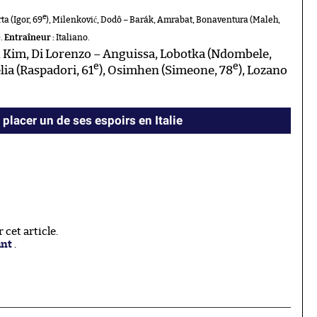
e
ta (Igor, 69
), Milenković, Dodô – Barák, Amrabat, Bonaventura (Maleh,
).
Entraîneur :
Italiano.
 Kim, Di Lorenzo – Anguissa, Lobotka (Ndombele,
e
e
lia (Raspadori, 61
), Osimhen (Simeone, 78
), Lozano
placer un de ses espoirs en Italie
cet article.
ant
.