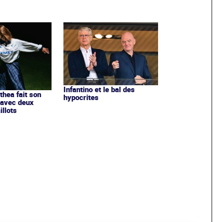
Infantino et le bal des
ithea fait son
hypocrites
 avec deux
llots