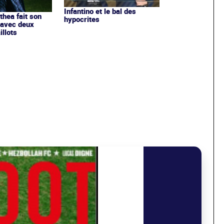
Infantino et le bal des
ithea fait son
hypocrites
 avec deux
llots