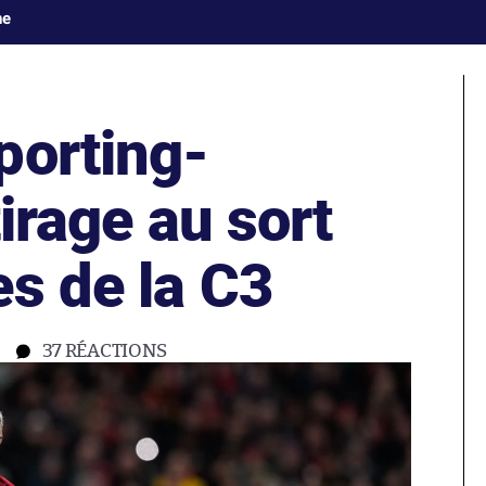
ne
porting-
tirage au sort
s de la C3
37
RÉACTIONS