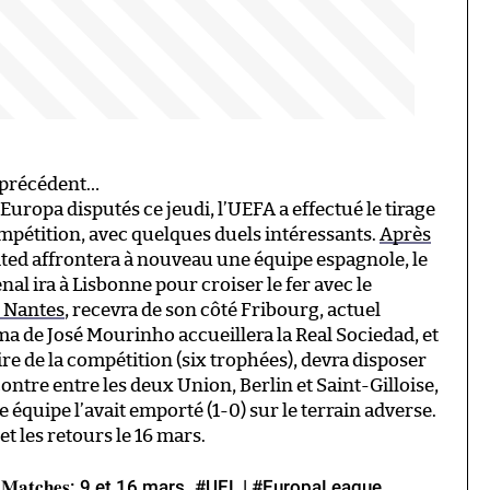
 précédent…
uropa disputés ce jeudi, l’UEFA a effectué le tirage
ompétition, avec quelques duels intéressants.
Après
ted affrontera à nouveau une équipe espagnole, le
enal ira à Lisbonne pour croiser le fer avec le
 Nantes
, recevra de son côté Fribourg, actuel
a de José Mourinho accueillera la Real Sociedad, et
stoire de la compétition (six trophées), devra disposer
ntre entre les deux Union, Berlin et Saint-Gilloise,
équipe l’avait emporté (1-0) sur le terrain adverse.
et les retours le 16 mars.
𝐌𝐚𝐭𝐜𝐡𝐞𝐬: 9 et 16 mars.
#UEL
|
#EuropaLeague