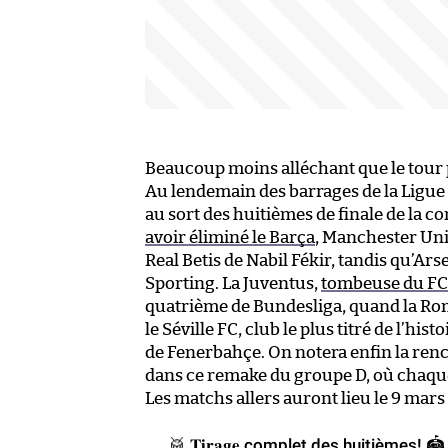
Beaucoup moins alléchant que le tour
Au lendemain des barrages de la Ligue E
au sort des huitièmes de finale de la c
avoir éliminé le Barça
, Manchester Uni
Real Betis de Nabil Fékir, tandis qu’Ars
Sporting. La Juventus,
tombeuse du FC
quatrième de Bundesliga, quand la Rom
le Séville FC, club le plus titré de l’hi
de Fenerbahçe. On notera enfin la renco
dans ce remake du groupe D, où chaque 
Les matchs allers auront lieu le 9 mars 
🥁 𝐓𝐢𝐫𝐚𝐠𝐞 complet des huitièmes! 🏟️ 