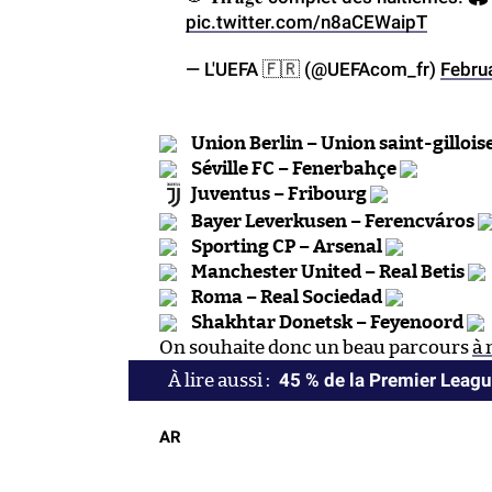
pic.twitter.com/n8aCEWaipT
— L'UEFA 🇫🇷 (@UEFAcom_fr)
Febru
Union Berlin – Union saint-gillois
Séville FC – Fenerbahçe
Juventus – Fribourg
Bayer Leverkusen – Ferencváros
Sporting CP – Arsenal
Manchester United – Real Betis
Roma – Real Sociedad
Shakhtar Donetsk – Feyenoord
On souhaite donc un beau parcours
à 
45 % de la Premier Leagu
AR