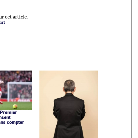
 cet article.
ant
.
 Premier
nsent
ans compter