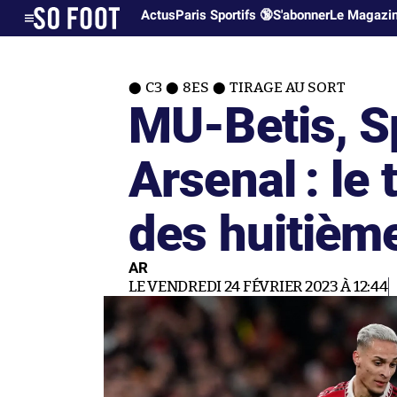
Actus
Paris Sportifs 🔞
S'abonner
Le Magazi
C3
8ES
TIRAGE AU SORT
MU-Betis, S
Arsenal : le 
des huitième
AR
LE VENDREDI 24 FÉVRIER 2023 À 12:44