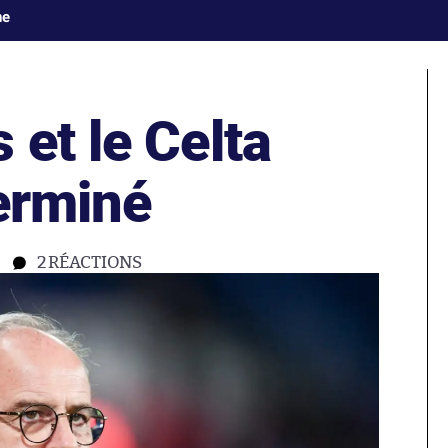
ne
et le Celta
terminé
2
RÉACTIONS