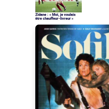
Zidane : « Moi, je voulais
être chauffeur-livreur »