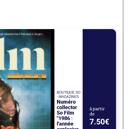
BOUTIQUE SO
- MAGAZINES
Numéro
collector
à partir
So Film
de
"1986 :
7.50€
l'année