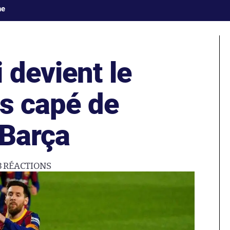
ne
 devient le
us capé de
 Barça
3
RÉACTIONS