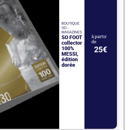
BOUTIQUE
SO -
MAGAZINES
SO FOOT
à partir
collector
de
100%
25€
MESSI,
édition
dorée