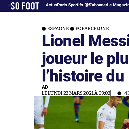
Actus
Paris Sportifs 🔞
S'abonner
Le Magazi
ESPAGNE
FC BARCELONE
Lionel Messi
joueur le pl
l’histoire du
AD
LE LUNDI 22 MARS 2021 À 09:02
4