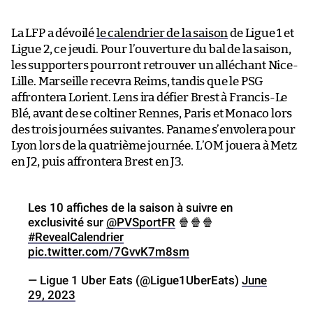
La LFP a dévoilé
le calendrier de la saison
de Ligue 1 et
Ligue 2, ce jeudi. Pour l’ouverture du bal de la saison,
les supporters pourront retrouver un alléchant Nice-
Lille. Marseille recevra Reims, tandis que le PSG
affrontera Lorient. Lens ira défier Brest à Francis-Le
Blé, avant de se coltiner Rennes, Paris et Monaco lors
des trois journées suivantes. Paname s’envolera pour
Lyon lors de la quatrième journée. L’OM jouera à Metz
en J2, puis affrontera Brest en J3.
Les 10 affiches de la saison à suivre en
exclusivité sur
@PVSportFR
🍿🍿🍿
#RevealCalendrier
pic.twitter.com/7GvvK7m8sm
— Ligue 1 Uber Eats (@Ligue1UberEats)
June
29, 2023