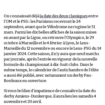
On connaissait déjà
la date des deux classiques
entre
l’OM et le PSG : les Parisiens recevront le 24
septembre, avant que le Vélodrome ne rugisse le 31
mars. Parmi les dix belles affiches de la saison mises
en avant par la Ligue, on retrouve l’Olympico, le 29
octobre à Marseille et le 4 février à Lyon, le Lens-
Marseille du 12 novembre ou encore le Lens-PSG du 14
janvier 2024. Cette saison, il n’y aura que neuf matchs
par journée, après l’entrée en vigueur de la nouvelle
formule du championnat à dix-huit clubs. Dans le
même temps, le calendrier de l’antichambre de l’élite
a aussi été publié, avec notamment un derby Pau-
Bordeaux en ouverture.
Si vous brûliez d’impatience de connaître la date du
derby Amiens-Dunkerque, il aura lieu les samedis 4
novembre et 20 avril.