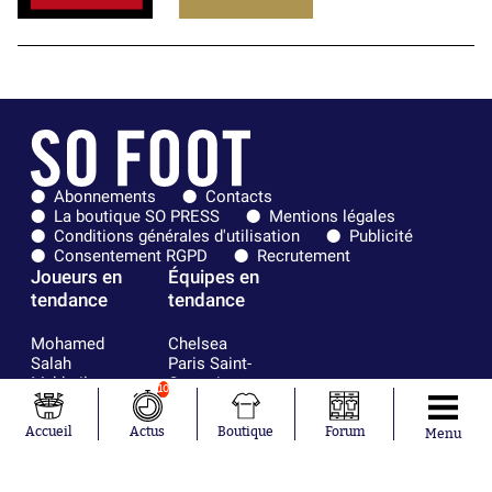
Abonnements
Contacts
La boutique SO PRESS
Mentions légales
Conditions générales d'utilisation
Publicité
Consentement RGPD
Recrutement
Joueurs en
Équipes en
tendance
tendance
Mohamed
Chelsea
Salah
Paris Saint-
Mykhailo
Germain
10
Mudryk
Bordeaux
Neymar
Olympique
Accueil
Actus
Boutique
Forum
Menu
Khalis Merah
lyonnais
Loïs Openda
FIFA
Moussa
Real Madrid