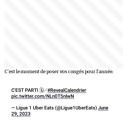
C’est le moment de poser vos congés pour l’année.
C'EST PARTI 🗓️✅
#RevealCalendrier
pic.twitter.com/NLn0T5nlwN
— Ligue 1 Uber Eats (@Ligue1UberEats)
June
29, 2023