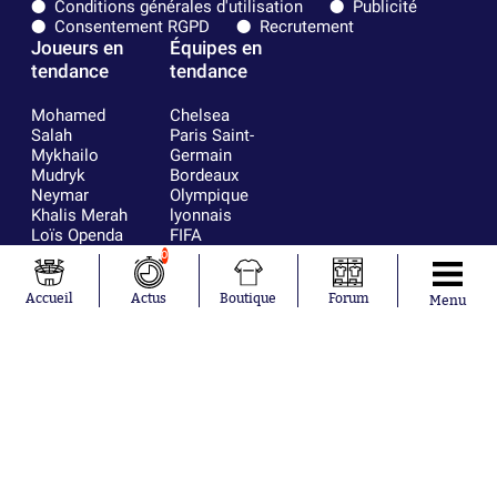
Conditions générales d'utilisation
Publicité
Consentement RGPD
Recrutement
Joueurs en
Équipes en
tendance
tendance
Mohamed
Chelsea
Salah
Paris Saint-
Mykhailo
Germain
Mudryk
Bordeaux
Neymar
Olympique
Khalis Merah
lyonnais
Loïs Openda
FIFA
Moussa
Real Madrid
0
Niakhaté
RC Strasbourg
Nicolás
AC Milan
Accueil
Actus
Boutique
Forum
Menu
Tagliafico
France
Pavel Šulc
RC Lens
Josh Maja
Gauthier Hein