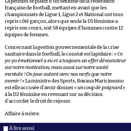
La pétition se plaint d’un sexisme de la Fédération
française de football, mettant en avant que les
championnats de Ligue 1, Ligue 2 et National ont tous
repris côté garçon, alors que seule la D1 féminine a
repris son cours, soit 58 équipes d’hommes contre 12
équipes de femmes.
Concernant la gestion gouvernementale de la crise
sanitaire dans le football, le constat est lapidaire :
« Ce
yo-yo émotionnel a eu et a toujours un effet dévastateur
sur notre motivation, mais aussi sur notre santé
mentale ! On joue autant avec nos nerfs que notre
avenir ! »
La ministre des Sports, Roxana Maricineanu
est elle accusée d’avoir donner
« un coup de poignard »
à la D2 féminine en revenant sur sa décision
d’accorder le droit de rejouer.
Affaire à suivre.