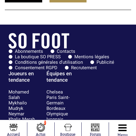
Abonnements
Contacts
La boutique SO PRESS
Mentions légales
Conditions générales d'utilisation
Publicité
Consentement RGPD
Recrutement
Joueurs en
Équipes en
tendance
tendance
Mohamed
Chelsea
Salah
Paris Saint-
Mykhailo
Germain
Mudryk
Bordeaux
Neymar
Olympique
Khalis Merah
lyonnais
2
Loïs Openda
FIFA
Moussa
Real Madrid
Accueil
Actus
Boutique
Forum
Niakhaté
RC Strasbourg
Menu