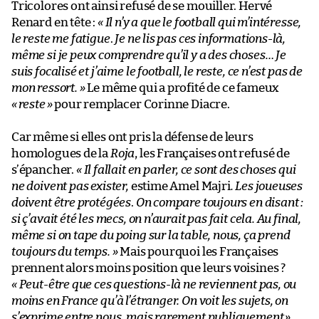
Tricolores ont ainsi refusé de se mouiller. Hervé
Renard en tête :
« Il n’y a que le football qui m’intéresse,
le reste me fatigue
.
J
e ne lis pas ces informations-là,
même si je peux comprendre qu’il y a des choses… Je
suis focalisé et j’aime le football, le reste, ce n’est pas de
mon ressort. »
Le même qui a profité de ce fameux
«
reste
»
pour remplacer Corinne Diacre.
Car même si elles ont pris la défense de leurs
homologues de la
Roja
, les Françaises ont refusé de
s’épancher.
«
I
l fallait en parler, ce sont des choses qui
ne doivent pas exister,
estime Amel Majri
. Les joueuses
doivent être protégées
.
On compare toujours en disant :
si ç’avait été les mecs, on n’aurait pas fait cela. Au final,
même si on tape du poing sur la table, nous, ça prend
toujours du temps.
»
Mais pourquoi les Françaises
prennent alors moins position que leurs voisines ?
«
Peut-être que ces questions-là ne reviennent pas, ou
moins en France qu’à l’étranger. On voit les sujets, on
s’exprime entre nous, mais rarement publiquement
»
,