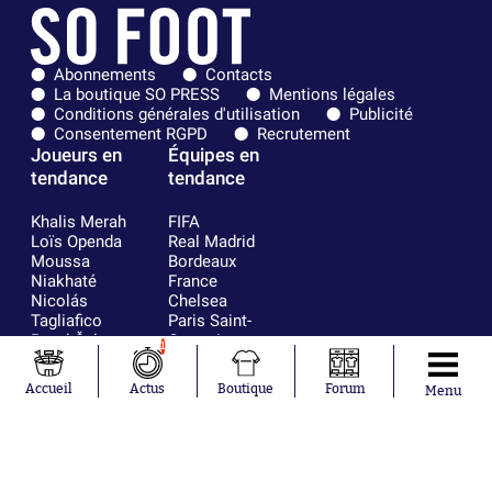
Abonnements
Contacts
La boutique SO PRESS
Mentions légales
Conditions générales d'utilisation
Publicité
Consentement RGPD
Recrutement
Joueurs en
Équipes en
tendance
tendance
Khalis Merah
FIFA
Loïs Openda
Real Madrid
Moussa
Bordeaux
Niakhaté
France
Nicolás
Chelsea
Tagliafico
Paris Saint-
Pavel Šulc
Germain
1
Gauthier Hein
Olympique
Lionel Messi
lyonnais
Accueil
Actus
Boutique
Forum
Menu
Gonzalo
AC Milan
García Torres
RC Strasbourg
Gio Reyna
RC Lens
Leandro
Paredes