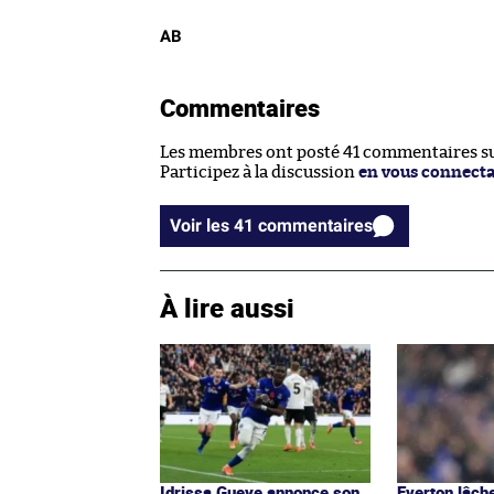
AB
Commentaires
Les membres ont posté 41 commentaires sur
Participez à la discussion
en vous connect
Voir les 41 commentaires
À lire aussi
Idrissa Gueye annonce son
Everton lâch