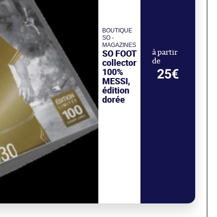
BOUTIQUE
SO -
MAGAZINES
SO FOOT
à partir
collector
de
100%
25€
MESSI,
édition
dorée