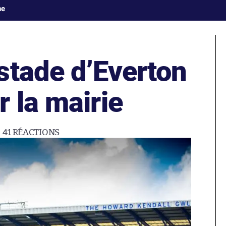
ne
stade d’Everton
 la mairie
41
RÉACTIONS