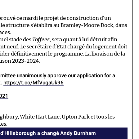
prouvé ce mardi le projet de construction d’un
le structure s’établira au Bramley-Moore Dock, dans
aces.
tuel stade des
Toffees
, sera quant à lui détruit afin
ant neuf. Le secrétaire d’État chargé du logement doit
der définitivement le programme. La livraison de la
saison 2023-2024.
mmittee unanimously approve our application for a
k.
https://t.co/MfVugaUk96
2021
ghbury, White Hart Lane, Upton Park et tous les
ues.
 d'Hillsborough a changé Andy Burnham