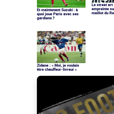
Le street art
empreinte su
Et maintenant Suzuki : à
maillot du Re
quoi joue Paris avec ses
gardiens ?
Zidane : « Moi, je voulais
être chauffeur-livreur »