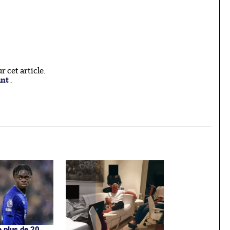
 cet article.
ant
.
e plus de 20