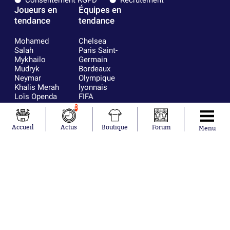
Joueurs en
Équipes en
tendance
tendance
Mohamed
Chelsea
Salah
Paris Saint-
Mykhailo
Germain
Mudryk
Bordeaux
Neymar
Olympique
Khalis Merah
lyonnais
Loïs Openda
FIFA
Moussa
Real Madrid
0
Niakhaté
RC Strasbourg
Nicolás
AC Milan
Accueil
Actus
Boutique
Forum
Menu
Tagliafico
France
Pavel Šulc
RC Lens
Josh Maja
Gauthier Hein