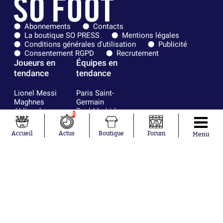
Abonnements
Contacts
La boutique SO PRESS
Mentions légales
Conditions générales d'utilisation
Publicité
Consentement RGPD
Recrutement
Joueurs en
Équipes en
tendance
tendance
Lionel Messi
Paris Saint-
Maghnes
Germain
Akliouche
Real Madrid
6
Mohamed
Olympique de
Salah
Marseille
Accueil
Actus
Boutique
Forum
Menu
Neymar
FIFA
Julián Álvarez
FC Barcelone
Ferrán Torres
Argentine
Kilian Corredor
Olympique
Franco
lyonnais
Mastantuono
AS Monaco
Orel Mangala
RC Strasbourg
Rio Mavuba
Trabzonspor