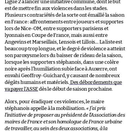
Ligue 2 à lancer une initiative commune, dont le but
est de mettre fin aux violences dans les stades.
Plusieurs contrariétés de la sorte ont émaillé la saison
en France : affrontements entre joueurs et supportes
lors de Nice-OM, entre supporters parisiens et
lyonnais en Coupe de France, mais aussi entre
Angevins et Marseillais, Lensois et Lillois… La liste est
beaucoup trop longue, et le degré de violence a atteint
son paroxysme lors du baisser de rideau de la saison,
lorsque les supporters stéphanois, dans une colère
noire après l’humiliation subie face à Auxerre, ont
envahi Geoffroy-Guichard, y causant de nombreux
dégâts humains et matériels.
Des débordements que
va payer l’ASSE
dès le début de saison prochaine.
Alors, pour éradiquer ces violences, le maire
stéphanois appelle à la mobilisation.
« J’ai pris
l’initiative de proposer au président de l’Association des
maires de France et son homologue de France urbaine
de travailler, au sein des deux associations, à la