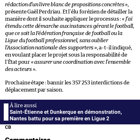
rédaction d’un livre blanc de propositions concrètes »
,
présente Gaël Perdriau. Et l’élu forézien de détailler la
manière dont il souhaite appliquer le processus :
« J’ai
étendu cette démarche aux instances gérant le football,
que ce soit la Fédération française de football ou la
Ligue du football professionnel, sans oublier
l’Association nationale des supporters »
, a-t-il indiqué,
en voulant placer le projet sous la responsabilité de
l’État pour
« assurer une coordination avec l’ensemble
des acteurs »
.
Prochaine étape : bannir les 357 253 interdictions de
déplacement par saison.
Saint-Étienne et Dunkerque en démonstration,
Nantes battu pour sa première en Ligue 2
CB
Commentaires