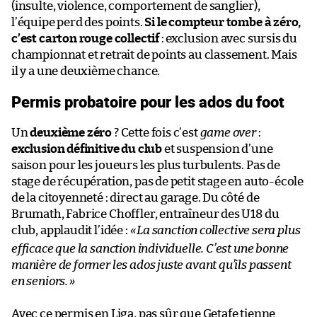
(insulte, violence, comportement de sanglier),
l’équipe perd des points.
Si le compteur tombe à zéro,
c’est carton rouge collectif
: exclusion avec sursis du
championnat et retrait de points au classement. Mais
il y a une deuxième chance.
Permis probatoire pour les ados du foot
Un
deuxième zéro
? Cette fois c’est
game over
:
exclusion définitive du club
et suspension d’une
saison pour les joueurs les plus turbulents. Pas de
stage de récupération, pas de petit stage en auto-école
de la citoyenneté : direct au garage. Du côté de
Brumath, Fabrice Choffler, entraîneur des U18 du
club, applaudit l’idée :
«
La sanction collective sera plus
efficace que la sanction individuelle. C’est une bonne
manière de former les ados juste avant qu’ils passent
en seniors.
»
Avec ce permis en Liga, pas sûr que Getafe tienne