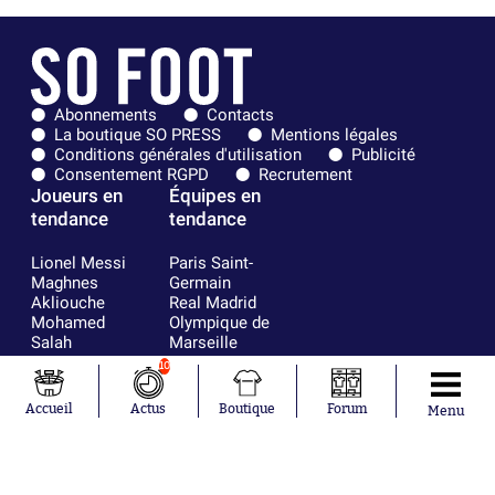
Abonnements
Contacts
La boutique SO PRESS
Mentions légales
Conditions générales d'utilisation
Publicité
Consentement RGPD
Recrutement
Joueurs en
Équipes en
tendance
tendance
Lionel Messi
Paris Saint-
Maghnes
Germain
Akliouche
Real Madrid
Mohamed
Olympique de
Salah
Marseille
Neymar
FIFA
10
Julián Álvarez
FC Barcelone
Ferrán Torres
Argentine
Accueil
Actus
Boutique
Forum
Menu
Kilian Corredor
Olympique
Franco
lyonnais
Mastantuono
AS Monaco
Orel Mangala
RC Strasbourg