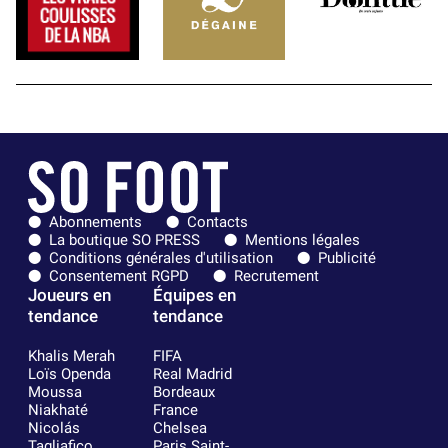
Abonnements
Contacts
La boutique SO PRESS
Mentions légales
Conditions générales d'utilisation
Publicité
Consentement RGPD
Recrutement
Joueurs en
Équipes en
tendance
tendance
Khalis Merah
FIFA
Loïs Openda
Real Madrid
Moussa
Bordeaux
Niakhaté
France
Nicolás
Chelsea
Tagliafico
Paris Saint-