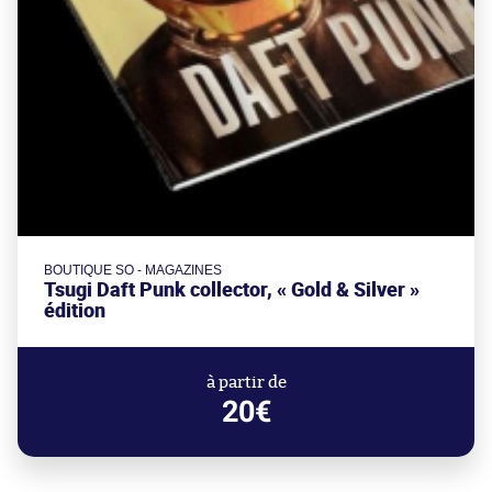
BOUTIQUE SO - MAGAZINES
Tsugi Daft Punk collector, « Gold & Silver »
édition
à partir de
20€