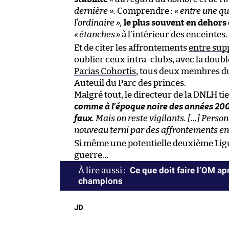
dernière ».
Comprendre :
« entre une qu
l’ordinaire »,
le plus souvent en dehors 
«
étanches
»
à l’intérieur des enceintes.
Et de citer les affrontements
entre sup
oublier ceux intra-clubs, avec la doub
Parias Cohortis
, tous deux membres du 
Auteuil du Parc des princes.
Malgré tout, le directeur de la DNLH ti
comme à l’époque noire des années 2000
faux
. Mais on reste vigilants. […] Person
nouveau terni par des affrontements en
Si même une potentielle deuxième Ligu
guerre…
Ce que doit faire l’OM a
champions
JD