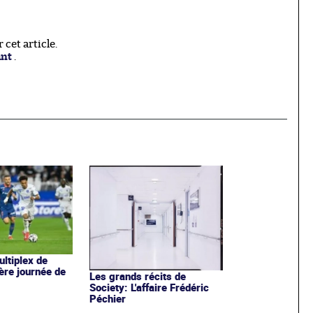
cet article.
ant
.
ultiplex de
ère journée de
Les grands récits de
Society: L'affaire Frédéric
Péchier