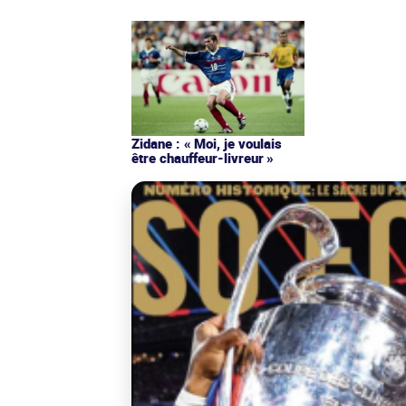
Zidane : « Moi, je voulais
être chauffeur-livreur »