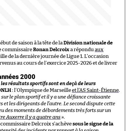
but de saison à la tête de la
Division nationale de
le commissaire
Ronan Delcroix
a répondu
aux
ille de la dernière journée de Ligue 1. L’occasion
urvenus au cours de l’exercice 2025-2026 et de livrer
 années 2000
 les résultats sportifs sont en deçà de leurs
a DNLH
: l’Olympique de Marseille
et l’AS Saint-Étienne
.
ur le plan sportif et il y a une défiance croissante
rs et les dirigeants de l’autre. Le second dispute cette
 a eu des moments de débordements très forts sur un
e Auxerre il y a quatre ans
».
du commissaire Delcroix s’achève
sous le signe de la
ntensité des incidents par rapport à la saison