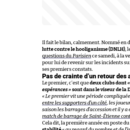
Il fait le bilan, calmement. Nommé en dé
lutte contre le hooliganisme (DNLH)
, 
questions du
Parisien
ce samedi, à la ve
pour lui de revenir sur les incidents s
ses premiers constats.
Pas de crainte d’un retour des
Le premier, c’est que
deux clubs dont
«
espérances »
sont dans le viseur de l
« Le premier vit une période compliquée s
entre les supporters d’un côté
, les joueu
saison les barrages d’accession et il y
match de barrage de Saint-Étienne contr
Cela dit, la première année en poste 
stabilité
« au regard du nombre et de l’i