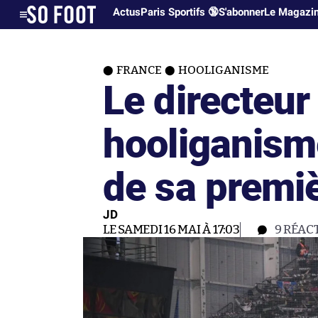
Actus
Paris Sportifs 🔞
S'abonner
Le Magazi
FRANCE
HOOLIGANISME
Le directeur 
hooliganisme
de sa premi
JD
LE SAMEDI 16 MAI À 17:03
9
RÉAC