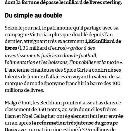
dont la fortune dépasse le milliard de livres sterling.
Du simple au double
Selon le journal, le patrimoine qu’il partage avec sa
compagne Victoria a plus que doublé depuis l’an
dernier, atteignant très exactement
1,185 milliard de
livres
(1,36 milliard d’euros)
«
grâce à des
investissements judicieux dans le football,
l’alimentation et les boissons, l’immobilier et la mode
».
L’ancienne chanteuse des Spice Girls a confirmé ses
talents de femme d’affaires en voyant la valeur de sa
marque de mode éponyme franchir la barre des 100
millions de livres.
Malgré tout, les Beckham pointent assez bas dans ce
classement de 350 noms, au sein duquel les frères
Liam et Noel Gallagher ont également fait leur entrée
un an après
la reformation très juteuse du groupe
Oasis
avec un patrimoine estimé à 375 millions de