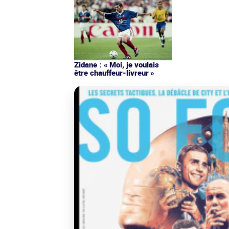
Zidane : « Moi, je voulais
être chauffeur-livreur »