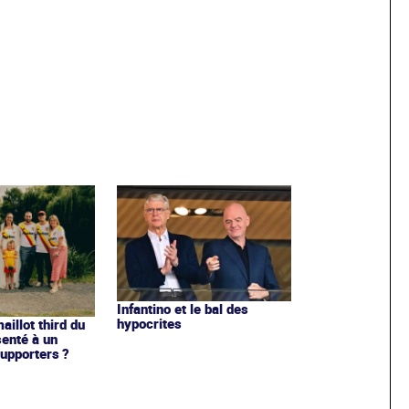
Infantino et le bal des
hypocrites
illot third du
enté à un
upporters ?