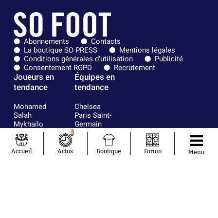
Abonnements
Contacts
La boutique SO PRESS
Mentions légales
Conditions générales d'utilisation
Publicité
Consentement RGPD
Recrutement
Joueurs en
Équipes en
tendance
tendance
Mohamed
Chelsea
Salah
Paris Saint-
Mykhailo
Germain
Mudryk
Bordeaux
8
Neymar
Olympique
Khalis Merah
lyonnais
Accueil
Actus
Boutique
Forum
Menu
Loïs Openda
FIFA
Moussa
Real Madrid
Niakhaté
RC Strasbourg
Nicolás
AC Milan
Tagliafico
France
Pavel Šulc
RC Lens
Josh Maja