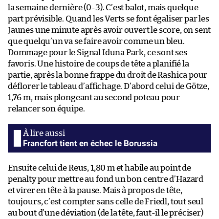
la semaine dernière (0-3). C’est balot, mais quelque
part prévisible. Quand les Verts se font égaliser par les
Jaunes une minute après avoir ouvert le score, on sent
que quelqu’un va se faire avoir comme un bleu.
Dommage pour le Signal Iduna Park, ce sont ses
favoris. Une histoire de coups de tête a planifié la
partie, après la bonne frappe du droit de Rashica pour
déflorer le tableau d’affichage. D’abord celui de Götze,
1,76 m, mais plongeant au second poteau pour
relancer son équipe.
Francfort tient en échec le Borussia
Ensuite celui de Reus, 1,80 m et habile au point de
penalty pour mettre au fond un bon centre d’Hazard
et virer en tête à la pause. Mais à propos de tête,
toujours, c’est compter sans celle de Friedl, tout seul
au bout d’une déviation (de la tête, faut-il le préciser)