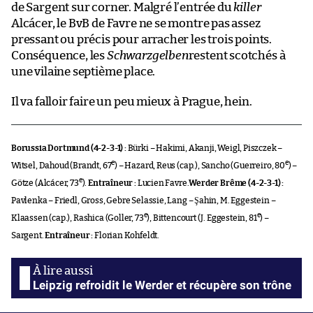
de Sargent sur corner. Malgré l’entrée du
killer
Alcácer, le BvB de Favre ne se montre pas assez
pressant ou précis pour arracher les trois points.
Conséquence, les
Schwarzgelben
restent scotchés à
une vilaine septième place.
Il va falloir faire un peu mieux à Prague, hein.
Borussia Dortmund (4-2-3-1) :
Bürki – Hakimi, Akanji, Weigl, Piszczek –
e
e
Witsel, Dahoud (Brandt, 67
) – Hazard, Reus (cap.), Sancho (Guerreiro, 80
) –
e
Götze (Alcácer, 73
).
Entraîneur :
Lucien Favre.
Werder Brême (4-2-3-1) :
Pavlenka – Friedl, Gross, Gebre Selassie, Lang – Şahin, M. Eggestein –
e
e
Klaassen (cap.), Rashica (Goller, 73
), Bittencourt (J. Eggestein, 81
) –
Sargent.
Entraîneur :
Florian Kohfeldt.
Leipzig refroidit le Werder et récupère son trône