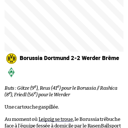
Borussia Dortmund 2-2 Werder Brême
e
e
Buts : Götze (9
), Reus (41
) pour le Borussia // Rashica
e
e
(8
), Friedl (56
) pour le Werder
Une cartouche gaspillée.
Au moment où
Leipzig se troue
, le Borussia trébuche
face à l’équipe fessée à domicile par le RasenBallsport