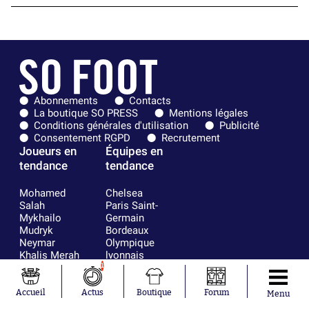
Abonnements
Contacts
La boutique SO PRESS
Mentions légales
Conditions générales d'utilisation
Publicité
Consentement RGPD
Recrutement
Joueurs en
Équipes en
tendance
tendance
Mohamed
Chelsea
Salah
Paris Saint-
Mykhailo
Germain
Mudryk
Bordeaux
Neymar
Olympique
Khalis Merah
lyonnais
Loïs Openda
FIFA
1
Moussa
Real Madrid
Niakhaté
RC Strasbourg
Accueil
Actus
Boutique
Forum
Menu
Nicolás
AC Milan