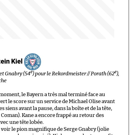
ein Kiel
e
e
 et Gnabry (54
) pour le Rekordmeister // Porath (62
),
che
oment, le Bayern a très mal terminé face au
vert le score sur un service de Michael Olise avant
siens avant la pause, dans la boîte et de la tête,
ey Coman). Kane a encore frappé au retour des
vec une tête lobée.
 voir le pion magnifique de Serge Gnabry (jolie