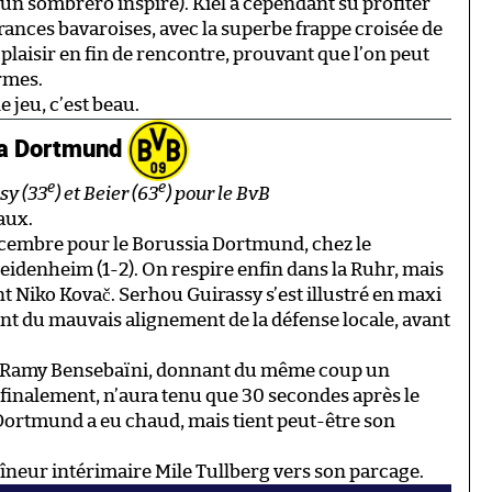
’un sombrero inspiré). Kiel a cependant su profiter
ances bavaroises, avec la superbe frappe croisée de
 plaisir en fin de rencontre, prouvant que l’on peut
rmes.
e jeu, c’est beau.
ia Dortmund
e
e
ssy (33
) et Beier (63
) pour le BvB
aux.
écembre pour le Borussia Dortmund, chez le
idenheim (1-2). On respire enfin dans la Ruhr, mais
t Niko Kovač. Serhou Guirassy s’est illustré en maxi
nt du mauvais alignement de la défense locale, avant
de Ramy Bensebaïni, donnant du même coup un
finalement, n’aura tenu que 30 secondes après le
Dortmund a eu chaud, mais tient peut-être son
raîneur intérimaire Mile Tullberg vers son parcage.