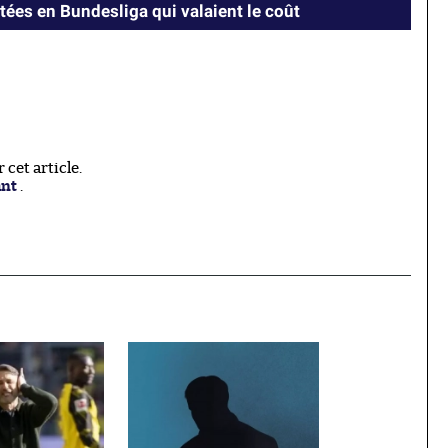
tées en Bundesliga qui valaient le coût
cet article.
ant
.