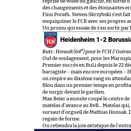
reprise de volée du gauche, en sortie d
des changements et des étonnantes err
Finn Porath. Steven Skrzybski s’est fait
enquiquiner le FCB avec ses propres a
Un promu qui essaie de s’en sortir par l
Heidenheim 1-2 Boruss
e
Buts : Honsak (64
) pour le FCH // Guira
Ouf de soulagement, pour les Marsupi
Premier succès en BuLi depuis le 22 d
barragiste – mais encore européen – He
on respire au dixième rang en attendan
filou dans un premier temps en profita
de surgir devant le gardien.
Max Beier a ensuite coupé le centre 
matelas d’avance au BvB… Matelas qui, 
sursaut d’orgueil de Mathias Honsak. 
regain de forme.
On retiendra la joie extatique de l’ent