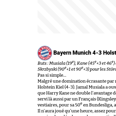
Bayern Munich 4-3 Holst
e
e
e
Buts : Musiala (19
), Kane (45
+3 et 46
)
e
e
Skrzbyski (90
+1 et 90
+3) pour les Stör
Pas si simple…
Malgré une domination écrasante par m
Holstein Kiel (4-3). Jamal Musiala a ou
que Harry Kane ne double l’avantage des 
servi là aussi par un Français (Kingsl
e
vestiaires, pour sa 50
en Bundesliga, a
Il n’aura joué qu’une heure, assez pour