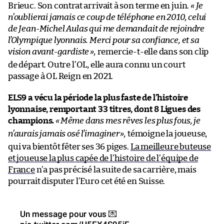
Brieuc. Son contrat arrivait à son terme en juin.
«
Je
n’oublierai jamais ce coup de téléphone en 2010, celui
de Jean-Michel Aulas qui me demandait de rejoindre
l’Olympique lyonnais. Merci pour sa confiance, et sa
vision avant-gardiste
»,
remercie-t-elle dans son clip
de départ. Outre l’OL, elle aura connu un court
passage à OL Reign en 2021.
ELS9 a vécu la période la plus faste de l’histoire
lyonnaise, remportant 33 titres, dont 8 Ligues des
champions.
«
Même dans mes rêves les plus fous, je
n’aurais jamais osé l’imaginer
»,
témoigne la joueuse,
qui va bientôt fêter ses 36 piges.
La meilleure buteuse
et joueuse la plus capée de l’histoire de l’équipe de
France
n’a pas précisé la suite de sa carrière, mais
pourrait disputer l’Euro cet été en Suisse.
Un message pour vous 💌