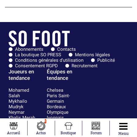
Abonnements
Contacts
La boutique SO PRESS
Mentions légales
Conditions générales d'utilisation
Publicité
Consentement RGPD
Recrutement
Joueurs en
Équipes en
tendance
tendance
Mohamed
Chelsea
Salah
Paris Saint-
Mykhailo
Germain
Mudryk
Bordeaux
Neymar
Olympique
Khalis Merah
lyonnais
6
Loïs Openda
FIFA
Moussa
Real Madrid
Accueil
Actus
Boutique
Forum
Niakhaté
RC Strasbourg
Menu