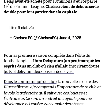
Delap avait été acheté pour 18 millions d’euros par le
e
19
de Premier League.
Chelsea vient de débourser le
double pour le rapatrier dans la capitale.
It's official. ✍️
— Chelsea FC (@ChelseaFC)
June 4, 2025
Pour sa première saison complète dans l’élite du
football anglais,
Liam Delap aura (un peu) marqué les
esprits dans un club où rien n’allait
,
inscrivant douze
buts et délivrant deux passes décisives.
Dans le communiqué du club
, la nouvelle recrue des
Blues
affirme :
«
Je comprends l’importance de ce club et
je vois la trajectoire qu’il suit avec ces joueurs et
l’entraîneur. Ce sera un endroit incroyable pour me
développer, et j’espère y accomplir des choses