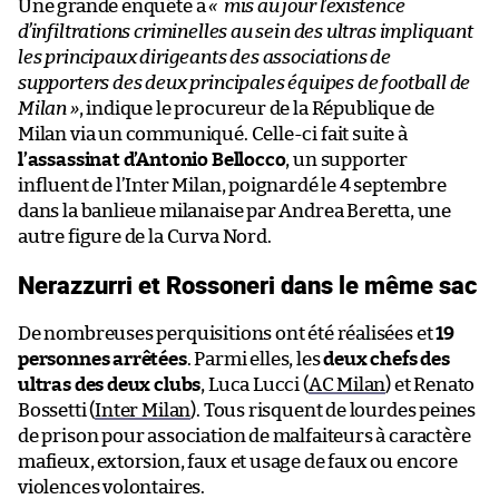
Une grande enquête a
«
mis au jour
l’existence
d’infiltrations criminelles au sein des ultras impliquant
les principaux dirigeants des associations de
supporters des deux principales équipes de football de
Milan »
, indique le procureur de la République de
Milan via un communiqué. Celle-ci fait suite à
l’assassinat d’Antonio Bellocco
, un supporter
influent de l’Inter Milan, poignardé le 4 septembre
dans la banlieue milanaise par Andrea Beretta, une
autre figure de la Curva Nord.
Nerazzurri et Rossoneri dans le même sac
De nombreuses perquisitions ont été réalisées et
19
personnes arrêtées
. Parmi elles, les
deux chefs des
ultras des deux clubs
, Luca Lucci (
AC Milan
) et Renato
Bossetti (
Inter Milan
). Tous risquent de lourdes peines
de prison pour association de malfaiteurs à caractère
mafieux, extorsion, faux et usage de faux ou encore
violences volontaires.