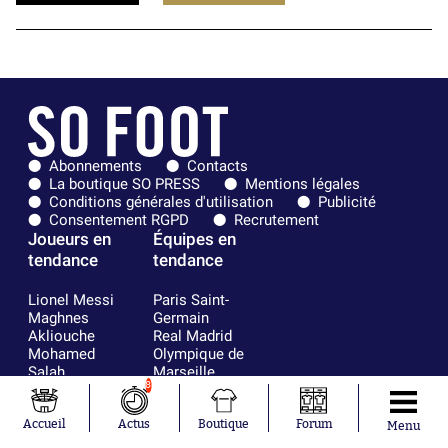
Abonnements
Contacts
La boutique SO PRESS
Mentions légales
Conditions générales d'utilisation
Publicité
Consentement RGPD
Recrutement
Joueurs en
Équipes en
tendance
tendance
Lionel Messi
Paris Saint-
Maghnes
Germain
Akliouche
Real Madrid
Mohamed
Olympique de
Salah
Marseille
8
Neymar
FIFA
Julián Álvarez
FC Barcelone
Ferrán Torres
Argentine
Accueil
Actus
Boutique
Forum
Menu
Kilian Corredor
Olympique