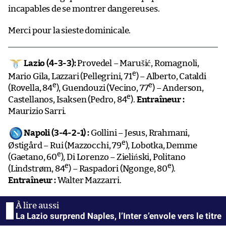
incapables de se montrer dangereuses.
Merci pour la sieste dominicale.
Lazio (4-3-3):
Provedel – Marušić, Romagnoli,
e
Mario Gila, Lazzari (Pellegrini, 71
) – Alberto, Cataldi
e
e
(Rovella, 84
), Guendouzi (Vecino, 77
) – Anderson,
e
Castellanos, Isaksen (Pedro, 84
).
Entraîneur :
Maurizio Sarri.
Napoli (3-4-2-1) :
Gollini – Jesus, Rrahmani,
e
Østigård – Rui (Mazzocchi, 79
), Lobotka, Demme
e
(Gaetano, 60
), Di Lorenzo – Zieliński, Politano
e
e
(Lindstrøm, 84
) – Raspadori (Ngonge, 80
).
Entraîneur :
Walter Mazzarri.
La Lazio surprend Naples, l’Inter s’envole vers le titre