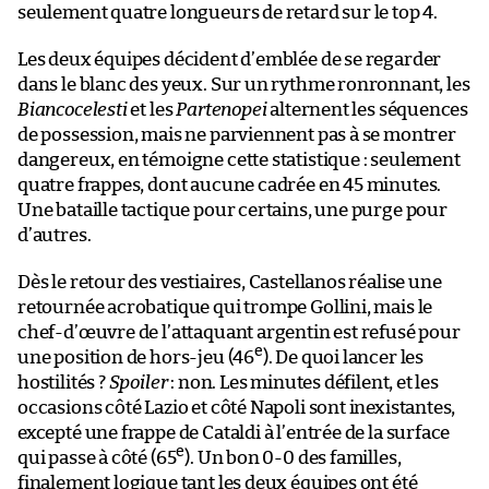
seulement quatre longueurs de retard sur le top 4.
Les deux équipes décident d’emblée de se regarder
dans le blanc des yeux. Sur un rythme ronronnant, les
Biancocelesti
et les
Partenopei
alternent les séquences
de possession, mais ne parviennent pas à se montrer
dangereux, en témoigne cette statistique : seulement
quatre frappes, dont aucune cadrée en 45 minutes.
Une bataille tactique pour certains, une purge pour
d’autres.
Dès le retour des vestiaires, Castellanos réalise une
retournée acrobatique qui trompe Gollini, mais le
chef-d’œuvre de l’attaquant argentin est refusé pour
e
une position de hors-jeu (46
). De quoi lancer les
hostilités ?
Spoiler
: non. Les minutes défilent, et les
occasions côté Lazio et côté Napoli sont inexistantes,
excepté une frappe de Cataldi à l’entrée de la surface
e
qui passe à côté (65
). Un bon 0-0 des familles,
finalement logique tant les deux équipes ont été