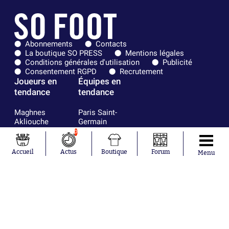
Abonnements
Contacts
La boutique SO PRESS
Mentions légales
Conditions générales d'utilisation
Publicité
Consentement RGPD
Recrutement
Joueurs en
Équipes en
tendance
tendance
Maghnes
Paris Saint-
Akliouche
Germain
Mohamed
Olympique de
0
Salah
Marseille
Lionel Messi
Real Madrid
Accueil
Actus
Boutique
Forum
Menu
Ferrán Torres
FIFA
Kilian Corredor
Olympique
Franco
lyonnais
Mastantuono
AS Monaco
Orel Mangala
FC Barcelone
Rio Mavuba
Argentine
Rodri
RC Strasbourg
Mika Godts
Trabzonspor