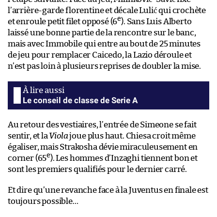
l’arrière-garde florentine et décale Lulić qui crochète
e
et enroule petit filet opposé (6
). Sans Luis Alberto
laissé une bonne partie de la rencontre sur le banc,
mais avec Immobile qui entre au bout de 25 minutes
de jeu pour remplacer Caicedo, la Lazio déroule et
n’est pas loin à plusieurs reprises de doubler la mise.
Le conseil de classe de Serie A
Au retour des vestiaires, l’entrée de Simeone se fait
sentir, et la
Viola
joue plus haut. Chiesa croit même
égaliser, mais Strakosha dévie miraculeusement en
e
corner (65
). Les hommes d’Inzaghi tiennent bon et
sont les premiers qualifiés pour le dernier carré.
Et dire qu’une revanche face à la Juventus en finale est
toujours possible…