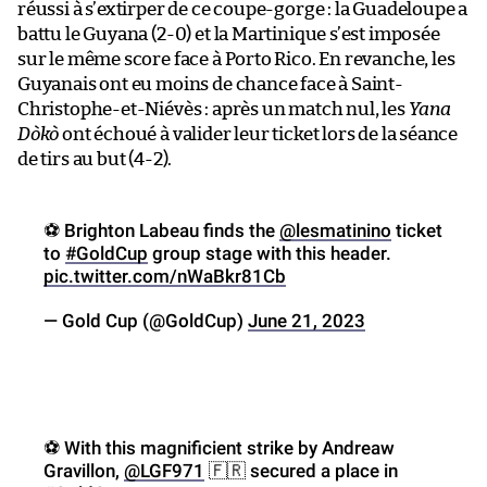
réussi à s’extirper de ce coupe-gorge : la Guadeloupe a
battu le Guyana (2-0) et la Martinique s’est imposée
sur le même score face à Porto Rico. En revanche, les
Guyanais ont eu moins de chance face à Saint-
Christophe-et-Niévès : après un match nul, les
Yana
Dòkò
ont échoué à valider leur ticket lors de la séance
de tirs au but (4-2).
⚽️ Brighton Labeau finds the
@lesmatinino
ticket
to
#GoldCup
group stage with this header.
pic.twitter.com/nWaBkr81Cb
— Gold Cup (@GoldCup)
June 21, 2023
⚽️ With this magnificient strike by Andreaw
Gravillon,
@LGF971
🇫🇷 secured a place in