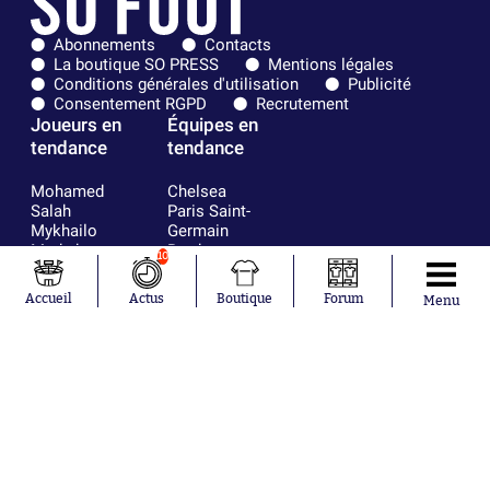
Abonnements
Contacts
La boutique SO PRESS
Mentions légales
Conditions générales d'utilisation
Publicité
Consentement RGPD
Recrutement
Joueurs en
Équipes en
tendance
tendance
Mohamed
Chelsea
Salah
Paris Saint-
Mykhailo
Germain
Mudryk
Bordeaux
10
Neymar
Olympique
Khalis Merah
lyonnais
Accueil
Actus
Boutique
Forum
Menu
Loïs Openda
FIFA
Moussa
Real Madrid
Niakhaté
RC Strasbourg
Nicolás
AC Milan
Tagliafico
France
Pavel Šulc
RC Lens
Josh Maja
Gauthier Hein