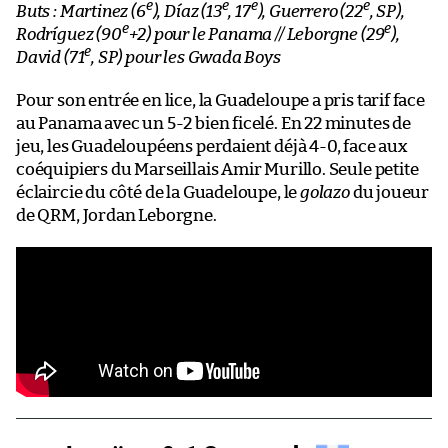
e
e
e
e
Buts : Martinez (6
), Díaz (13
, 17
), Guerrero (22
, SP),
e
e
Rodríguez (90
+2) pour le Panama // Leborgne (29
),
e
David (71
, SP) pour les Gwada Boys
Pour son entrée en lice, la Guadeloupe a pris tarif face
au Panama avec un 5-2 bien ficelé. En 22 minutes de
jeu, les Guadeloupéens perdaient déjà 4-0, face aux
coéquipiers du Marseillais Amir Murillo. Seule petite
éclaircie du côté de la Guadeloupe, le
golazo
du joueur
de QRM, Jordan Leborgne.