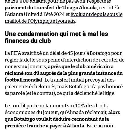
de 150 000 dollars,
pour ne pas avoir respecté
le
paiement du transfert de Thiago Almada
, recruté à
l’Atlanta United à l’été 2024 et
évoluant depuis sous le
maillot de l’Olympique lyonnais
.
Une condamnation qui met à mal les
finances du club
La FIFA avait fixé un délai de 45 jours à Botafogo pour
régler la dette sous peine d’interdiction de recruter de
nouveaux joueurs,
après que le club américain a
réclamé son dû auprès de la plus grande instance du
football mondial.
Le transfert initial prévoyait des
paiements échelonnés, mais Botafogo n’a pas honoré
sa parole (et le contrat), ce qui a déclenché le litige.
Le conflit porte notamment sur 10% des droits
économiques du joueur, qu’Almada réclamait,
alors
que Botafogo voulait déduire ce montant de la
première tranche à payer à Atlanta.
Face au non-