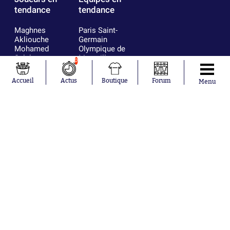
tendance
tendance
Maghnes
Paris Saint-
Akliouche
Germain
Mohamed
Olympique de
Salah
Marseille
0
Lionel Messi
Real Madrid
Ferrán Torres
FIFA
Accueil
Actus
Boutique
Forum
Menu
Kilian Corredor
Olympique
Franco
lyonnais
Mastantuono
AS Monaco
Orel Mangala
FC Barcelone
Rio Mavuba
Argentine
Rodri
RC Strasbourg
Mika Godts
Trabzonspor