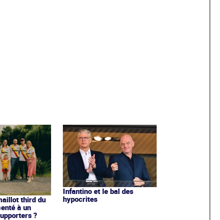
Infantino et le bal des
hypocrites
illot third du
enté à un
upporters ?