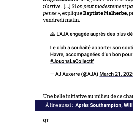
n’arrive
. […] Si
on peut modestement partic
pense »
, explique
Baptiste Malherbe
, 
vendredi matin.
🙏 L’AJA engagée auprès des plus dému
Le club a souhaité apporter son sout
Havre, accompagnées d’un bon pour u
#JouonsLaCollectif
— AJ Auxerre (@AJA)
March 21, 202
Une belle initiative au milieu de ce ch
Après Southampton, Will 
QT