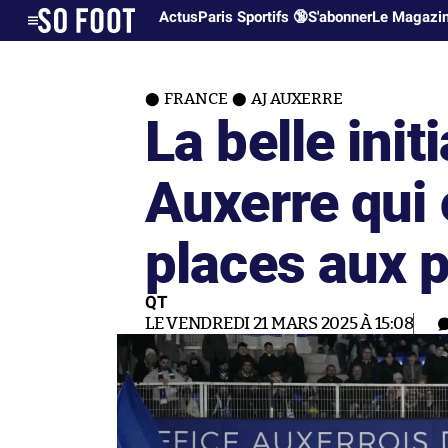
Actus
Paris Sportifs 🔞
S'abonner
Le Magazi
FRANCE
AJ AUXERRE
La belle init
Auxerre qui 
places aux 
QT
LE VENDREDI 21 MARS 2025 À 15:08