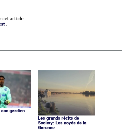
cet article.
ant
.
 son gardien
Les grands récits de
Society: Les noyés de la
Garonne