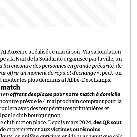
 l’AJ Auxerre a réalisé ce mardi soir. Via sa fondation
é à la Nuit de la Solidarité organisée par la ville, un
 à la rencontre des personnes en grande précarité, de
ur offrir un moment de répit et d’échange
», peut-on
 d’inviter les plus démunis à l’Abbé-Deschamps.
e match
n en
offrant des places pour notre match à domicile
rencontre prévue le 4 mai prochain comptant pour la
oulera avec des températures printanières et
 par le club bourguignon.
e le club met en place. Depuis mars 2024,
des QR sont
ade et permettent
aux victimes ou témoins
gilants, on préfère anticiper et éduquer avant que cela