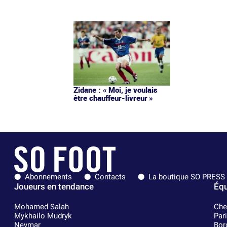
Zidane : « Moi, je voulais
être chauffeur-livreur »
Abonnements
Contacts
La boutique SO PRESS
Joueurs en tendance
Équ
Mohamed Salah
Che
Mykhailo Mudryk
Par
Neymar
Bor