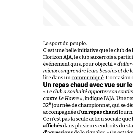
Le sport du peuple.
C’est une belle initiative que le club de
Horizon AJA, le club auxerrois a particip
événement qui a pour objectif «
d’aller
mieux comprendre leurs besoins et de le
lire dans un
communiqué
. L’occasion
Un repas chaud avec vue sur l
«
Le club a souhaité apporter son soutie
contre Le Havre
», indique l’AJA. Une 
e
32
journée de championnat, qui se dér
accompagnée d’
un repas chaud
fourni
Ce n’est pas la seule action sociale qu
affichés
dans plusieurs endroits du st
d’agressions
de le signaler.
« On est vi