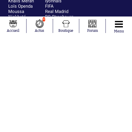
Khalis Merah
lyonnais
Loïs Openda
FIFA
Moussa
Real Madrid
Niakhaté
RC Strasbourg
10
Nicolás
AC Milan
Tagliafico
France
Accueil
Actus
Boutique
Forum
Menu
Pavel Šulc
RC Lens
Josh Maja
Gauthier Hein