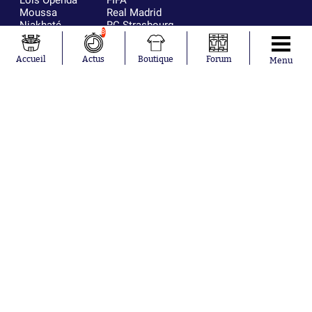
Moussa
Real Madrid
Niakhaté
RC Strasbourg
8
Nicolás
AC Milan
Tagliafico
France
Accueil
Actus
Boutique
Forum
Pavel Šulc
RC Lens
Menu
Josh Maja
Gauthier Hein