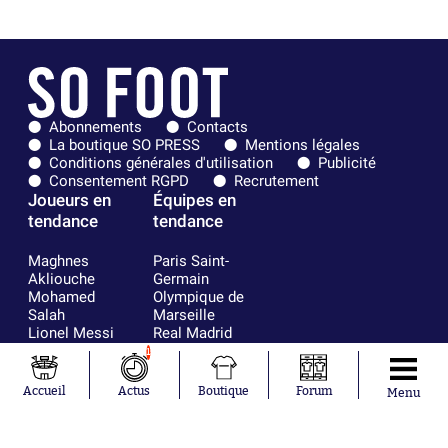
Abonnements
Contacts
La boutique SO PRESS
Mentions légales
Conditions générales d'utilisation
Publicité
Consentement RGPD
Recrutement
Joueurs en
Équipes en
tendance
tendance
Maghnes
Paris Saint-
Akliouche
Germain
Mohamed
Olympique de
Salah
Marseille
Lionel Messi
Real Madrid
Ferrán Torres
FIFA
1
Kilian Corredor
Olympique
Franco
lyonnais
Accueil
Actus
Boutique
Forum
Menu
Mastantuono
AS Monaco
Orel Mangala
FC Barcelone
Rio Mavuba
Argentine