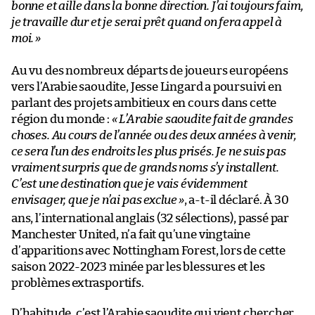
bonne et aille dans la bonne direction. J’ai toujours faim,
je travaille dur et je serai prêt quand on fera appel à
moi.
»
Au vu des nombreux départs de joueurs européens
vers l’Arabie saoudite, Jesse Lingard a poursuivi en
parlant des projets ambitieux en cours dans cette
région du monde :
« L’Arabie saoudite fait de grandes
choses. Au cours de l’année ou des deux années à venir,
ce sera l’un des endroits les plus prisés. Je ne suis pas
vraiment surpris que de grands noms s’y installent.
C’est une destination que je vais évidemment
envisager, que je n’ai pas exclue
»
, a-t-il déclaré. À 30
ans, l’international anglais (32 sélections), passé par
Manchester United, n’a fait qu’une vingtaine
d’apparitions avec Nottingham Forest, lors de cette
saison 2022-2023 minée par les blessures et les
problèmes extrasportifs.
D’habitude, c’est l’Arabie saoudite qui vient chercher