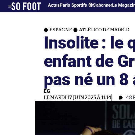
Actus
Paris Sportifs 🔞
S'abonner
Le Magazi
ESPAGNE
ATLÉTICO DE MADRID
Insolite : le
enfant de G
pas né un 8 
EG
LE MARDI 17 JUIN 2025 À 11:14
48