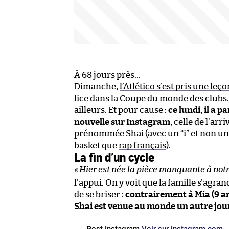
À 68 jours près…
Dimanche,
l’Atlético s’est pris une le
lice dans la Coupe du monde des clubs.
ailleurs. Et pour cause :
ce lundi, il a 
nouvelle sur Instagram
, celle de l’ar
prénommée Shai (avec un “i” et non un
basket que
rap français
).
La fin d’un cycle
«
Hier est née la pièce manquante à not
l’appui. On y voit que la famille s’agra
de se briser :
contrairement à Mia (9 ans
Shai est venue au monde un autre jou
Post Instagram
Voir sur instagram.com