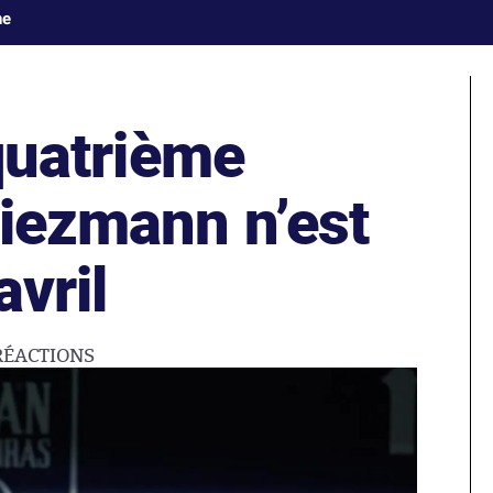
ne
 quatrième
riezmann n’est
avril
RÉACTIONS