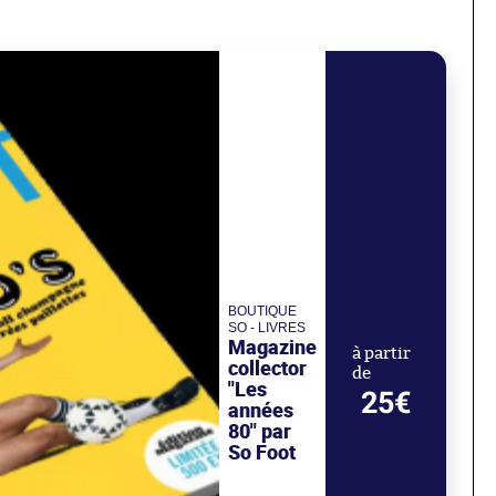
BOUTIQUE
SO - LIVRES
Magazine
à partir
collector
de
"Les
25€
années
80" par
So Foot