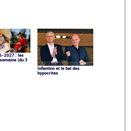
6-2027 : les
 semaine (du 3
Infantino et le bal des
hypocrites