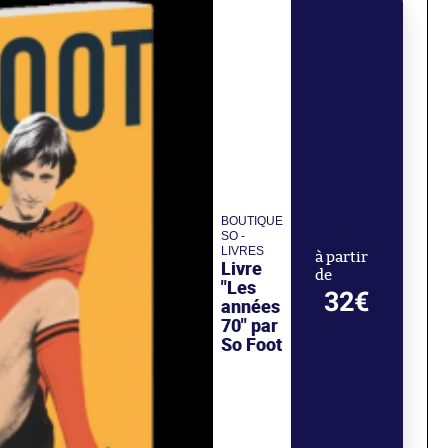
BOUTIQUE
SO -
LIVRES
à partir
Livre
de
"Les
32€
années
70" par
So Foot