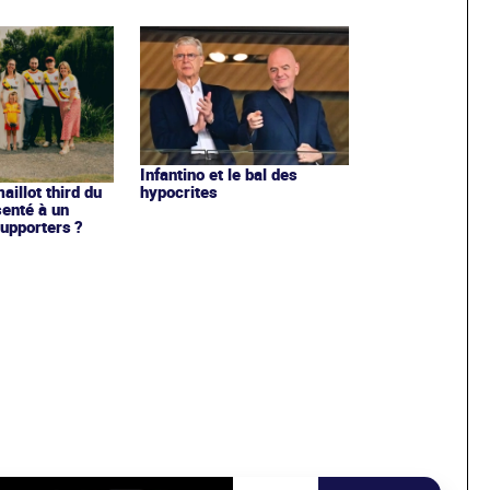
Infantino et le bal des
hypocrites
illot third du
enté à un
upporters ?