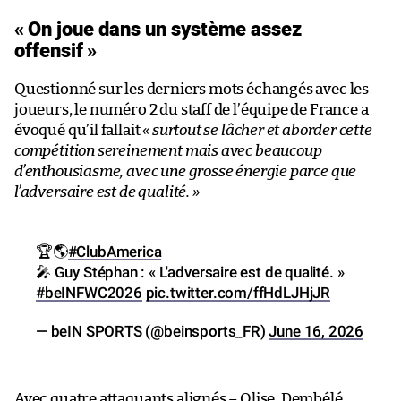
« On joue dans un système assez
offensif »
Questionné sur les derniers mots échangés avec les
joueurs, le numéro 2 du staff de l’équipe de France a
évoqué qu’il fallait
« surtout se lâcher et aborder cette
compétition sereinement mais avec beaucoup
d’enthousiasme, avec une grosse énergie parce que
l’adversaire est de qualité. »
🏆🌎
#ClubAmerica
🎤 Guy Stéphan : « L'adversaire est de qualité. »
#beINFWC2026
pic.twitter.com/ffHdLJHjJR
— beIN SPORTS (@beinsports_FR)
June 16, 2026
Avec quatre attaquants alignés – Olise, Dembélé,