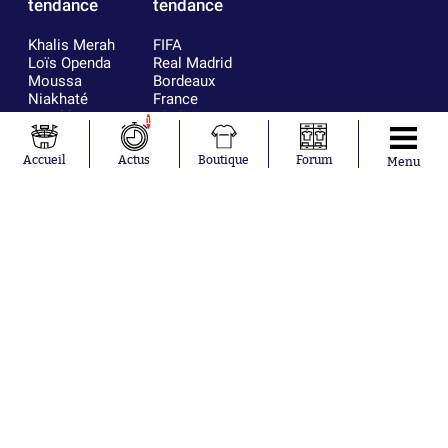
tendance
tendance
Khalis Merah
FIFA
Loïs Openda
Real Madrid
Moussa
Bordeaux
Niakhaté
France
Nicolás
Chelsea
1
Tagliafico
Paris Saint-
Pavel Šulc
Germain
Accueil
Actus
Boutique
Forum
Menu
Gauthier Hein
Olympique
Lionel Messi
lyonnais
Gonzalo
AC Milan
García Torres
RC Strasbourg
Gio Reyna
RC Lens
Leandro
Paredes